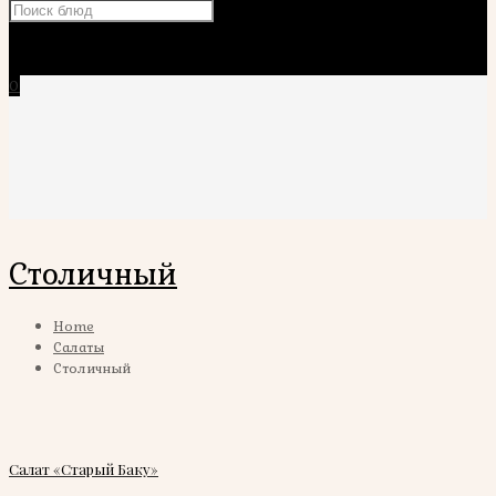
×
0
Столичный
Home
Салаты
Столичный
Салат «Старый Баку»