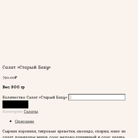
Салат «Старый Баку»
790.00
₽
Вес: 300 гр
Количество Салат «Старый Баку»
В корзину
Категория:
Салаты
Описание
Сырная корзинка, тигровые креветки, авокадо, спаржа, микс из
салат, помидоры черри, соус медово-горчичный и соус цезарь