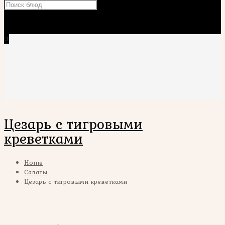
×
0
Цезарь с тигровыми
креветками
Home
Салаты
Цезарь с тигровыми креветками