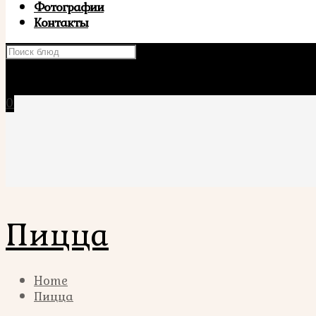
Фотографии
Контакты
×
0
Пицца
Home
Пицца