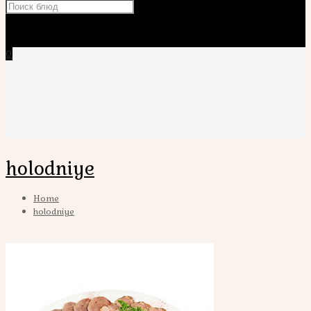
×
0
holodniye
Home
holodniye