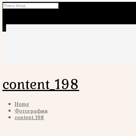
×
0
content_198
Home
Фотографии
content_198