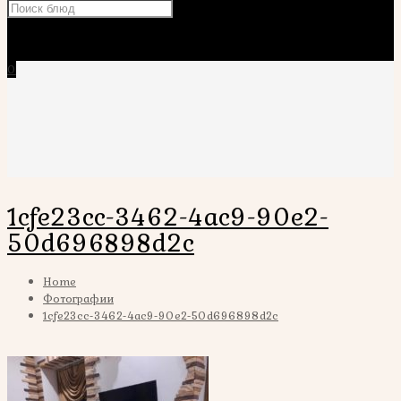
×
0
1cfe23cc-3462-4ac9-90e2-
50d696898d2c
Home
Фотографии
1cfe23cc-3462-4ac9-90e2-50d696898d2c