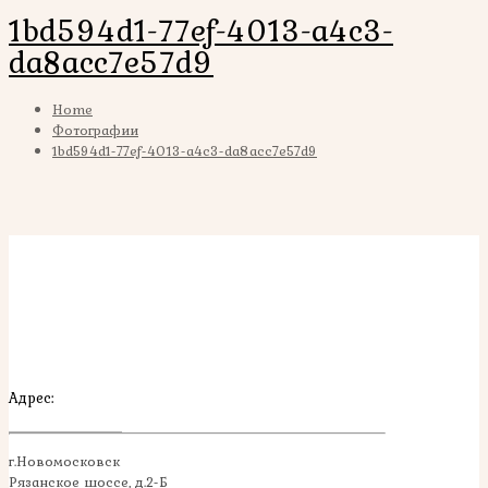
1bd594d1-77ef-4013-a4c3-
da8acc7e57d9
Home
Фотографии
1bd594d1-77ef-4013-a4c3-da8acc7e57d9
Адрес:
г.Новомосковск
Рязанское шоссе, д.2-Б