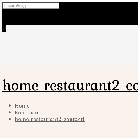
×
0
home_restaurant2_co
Home
Контакты
home_restaurant2_contact1