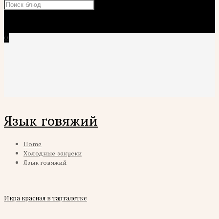
×
0
Язык говяжий
Home
Холодные закуски
Язык говяжий
Икра красная в тарталетке