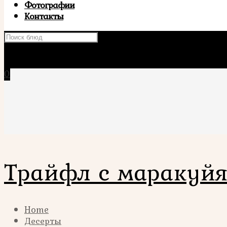
Фотографии
Контакты
×
0
Трайфл с маракуй
Home
Десерты