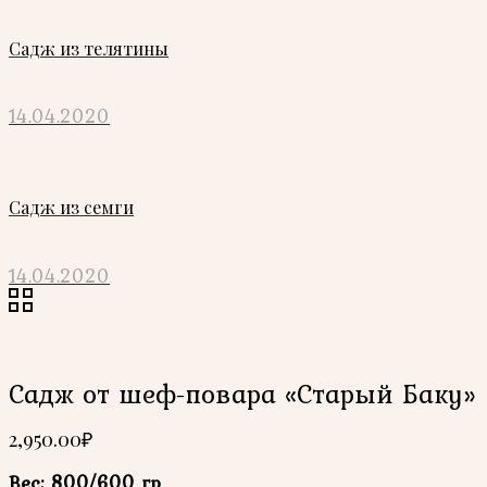
Садж из телятины
14.04.2020
Садж из семги
14.04.2020
Садж от шеф-повара «Старый Баку»
2,950.00
₽
Вес: 800/600 гр