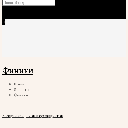
×
0
Финики
Home
Десерты
Финики
Ассорти из орехов и сухофруктов