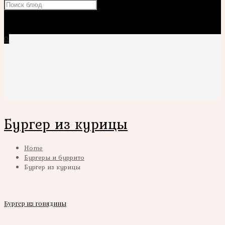
×
0
Бургер из курицы
Home
Бургеры и буррито
Бургер из курицы
Бургер из говядины