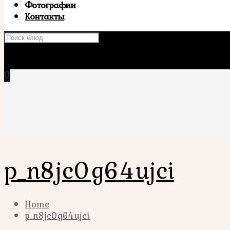
Фотографии
Контакты
×
0
p_n8jc0g64ujci
Home
p_n8jc0g64ujci